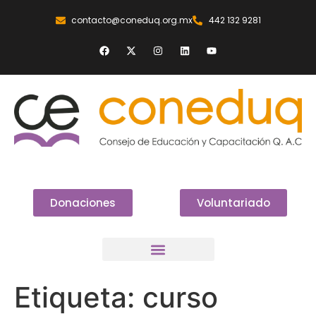
contacto@coneduq.org.mx
442 132 9281
Donaciones
Voluntariado
Etiqueta:
curso