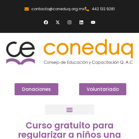
contacto@coneduq.org.mx
442 132 9281
Donaciones
Voluntariado
Curso gratuito para
regularizar a niños una