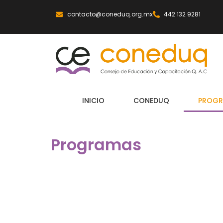
contacto@coneduq.org.mx
442 132 9281
INICIO
CONEDUQ
PROGR
Programas