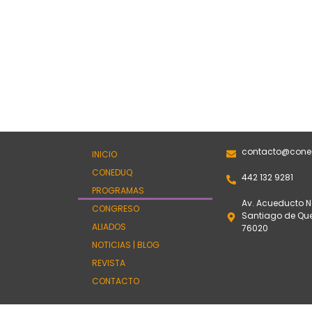
contacto@cone
INICIO
CONEDUQ
442 132 9281
PROGRAMAS
Av. Acueducto No
CONGRESO
Santiago de Quer
ALIADOS
76020
NOTICIAS | BLOG
REVISTA
CONTACTO