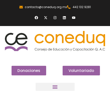
contacto@coneduq.org.mx
442 132 9281
Donaciones
Voluntariado