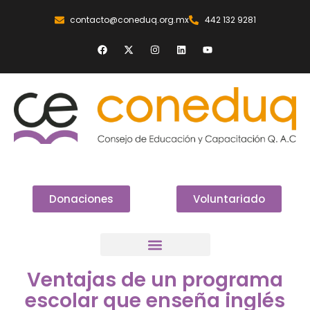
contacto@coneduq.org.mx
442 132 9281
Donaciones
Voluntariado
Ventajas de un programa
escolar que enseña inglés