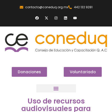
contacto@coneduq.org.mx
442 132 9281
Donaciones
Voluntariado
Uso de recursos
audiovisuales para