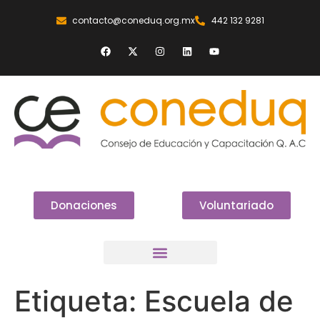
contacto@coneduq.org.mx
442 132 9281
Donaciones
Voluntariado
Etiqueta:
Escuela de