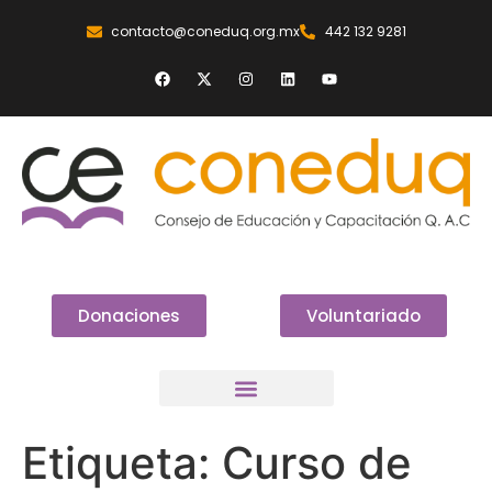
contacto@coneduq.org.mx
442 132 9281
Donaciones
Voluntariado
Etiqueta:
Curso de