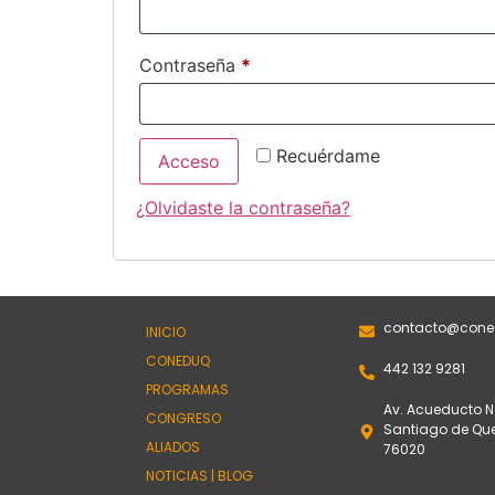
Contraseña
*
Recuérdame
Acceso
¿Olvidaste la contraseña?
contacto@cone
INICIO
CONEDUQ
442 132 9281
PROGRAMAS
Av. Acueducto No
CONGRESO
Santiago de Quer
ALIADOS
76020
NOTICIAS | BLOG