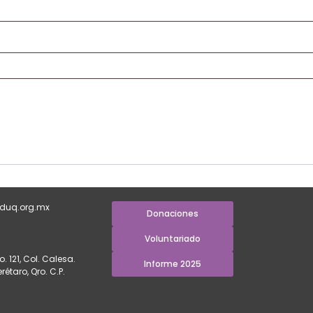
duq.org.mx
Donaciones
Voluntariado
. 121, Col. Calesa.
Informe 2025
étaro, Qro. C.P.