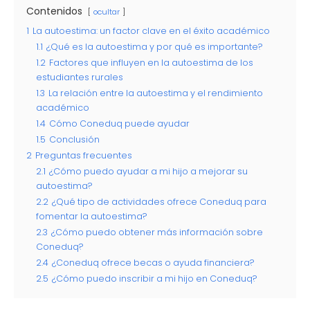
Contenidos
ocultar
1
La autoestima: un factor clave en el éxito académico
1.1
¿Qué es la autoestima y por qué es importante?
1.2
Factores que influyen en la autoestima de los
estudiantes rurales
1.3
La relación entre la autoestima y el rendimiento
académico
1.4
Cómo Coneduq puede ayudar
1.5
Conclusión
2
Preguntas frecuentes
2.1
¿Cómo puedo ayudar a mi hijo a mejorar su
autoestima?
2.2
¿Qué tipo de actividades ofrece Coneduq para
fomentar la autoestima?
2.3
¿Cómo puedo obtener más información sobre
Coneduq?
2.4
¿Coneduq ofrece becas o ayuda financiera?
2.5
¿Cómo puedo inscribir a mi hijo en Coneduq?