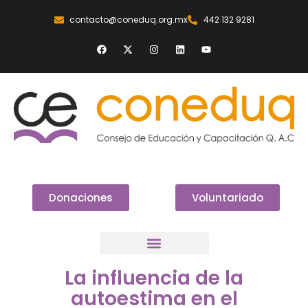
contacto@coneduq.org.mx
442 132 9281
Donaciones
Voluntariado
La influencia de la
autoestima en el