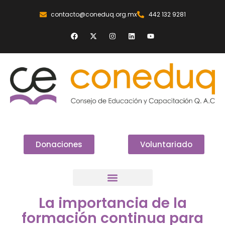
contacto@coneduq.org.mx
442 132 9281
Donaciones
Voluntariado
La importancia de la
formación continua para