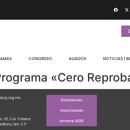
AMAS
CONGRESO
ALIADOS
NOTICIAS | 
l Programa «Cero Repro
duq.org.mx
Donaciones
Voluntariado
. 121, Col. Calesa.
Informe 2025
étaro, Qro. C.P.