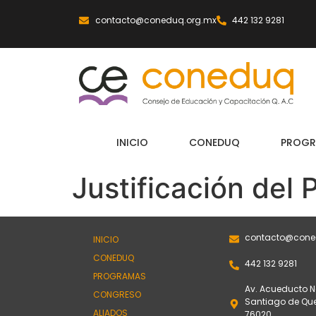
contacto@coneduq.org.mx
442 132 9281
INICIO
CONEDUQ
PROGR
Justificación de
contacto@cone
INICIO
CONEDUQ
442 132 9281
PROGRAMAS
Av. Acueducto No
CONGRESO
Santiago de Quer
ALIADOS
76020