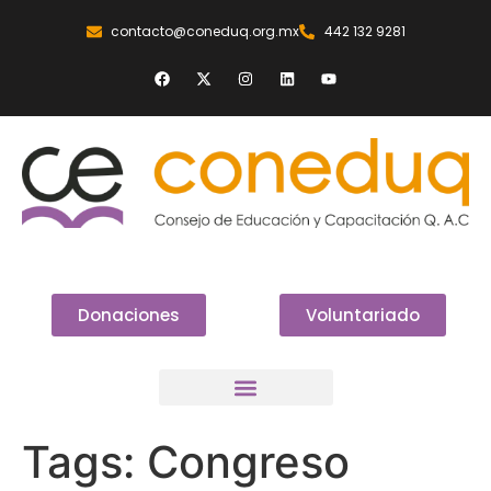
contacto@coneduq.org.mx
442 132 9281
Donaciones
Voluntariado
Tags:
Congreso