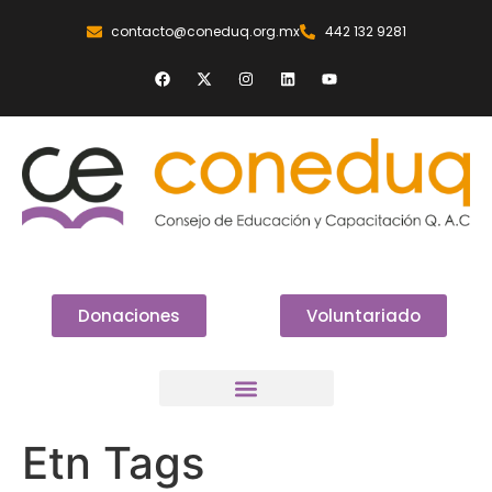
contacto@coneduq.org.mx
442 132 9281
Donaciones
Voluntariado
Etn Tags