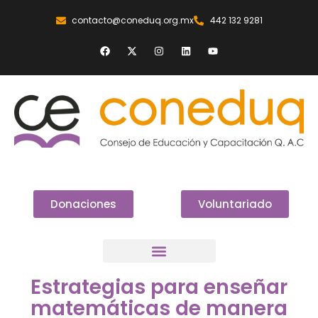
contacto@coneduq.org.mx
442 132 9281
Donaciones
Voluntariado
Estrategias para enseñar
matemáticas de manera