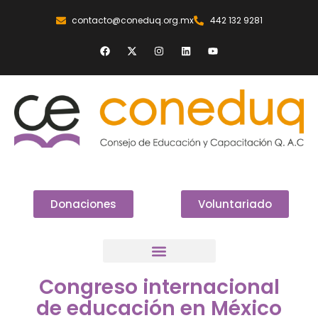
contacto@coneduq.org.mx
442 132 9281
Donaciones
Voluntariado
Congreso internacional
de educación en México