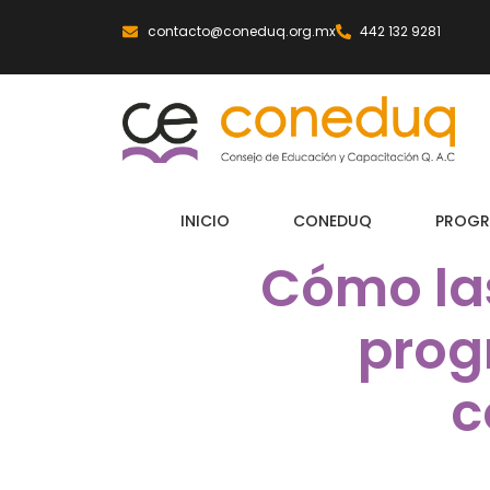
contacto@coneduq.org.mx
442 132 9281
INICIO
CONEDUQ
PROGR
Cómo la
prog
c