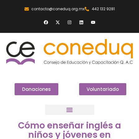
contacto@coneduq.org.mx
442 132 9281
Donaciones
Voluntariado
Cómo enseñar inglés a
niños y jóvenes en