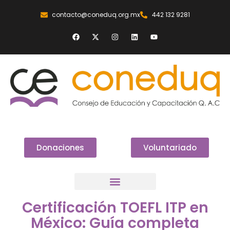
contacto@coneduq.org.mx
442 132 9281
Donaciones
Voluntariado
Certificación TOEFL ITP en
México: Guía completa