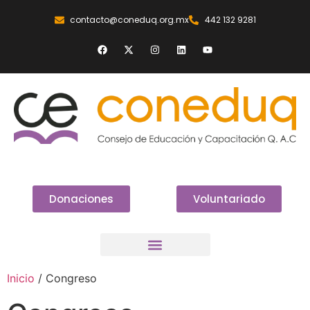
contacto@coneduq.org.mx
442 132 9281
Donaciones
Voluntariado
Inicio
/ Congreso