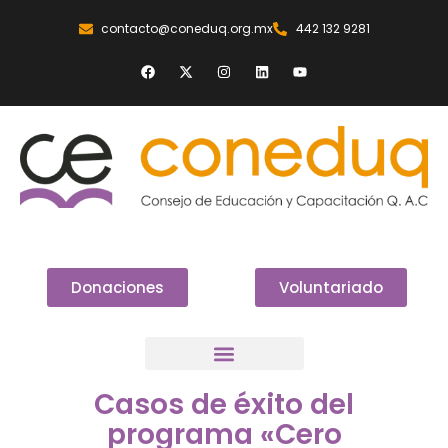
contacto@coneduq.org.mx
442 132 9281
Donaciones
Voluntariado
Casos de éxito del
programa «Cero