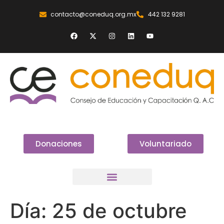
contacto@coneduq.org.mx
442 132 9281
Donaciones
Voluntariado
Día:
25 de octubre