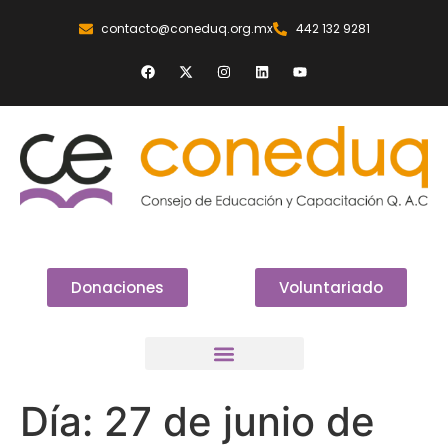
contacto@coneduq.org.mx
442 132 9281
Donaciones
Voluntariado
Día:
27 de junio de