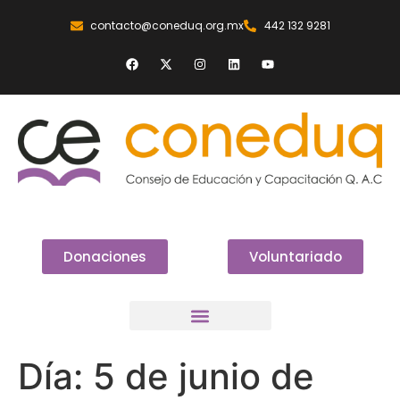
contacto@coneduq.org.mx
442 132 9281
Donaciones
Voluntariado
Día:
5 de junio de