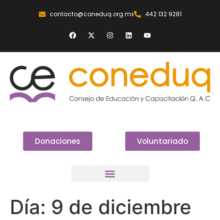
contacto@coneduq.org.mx
442 132 9281
Donaciones
Voluntariado
Día:
9 de diciembre