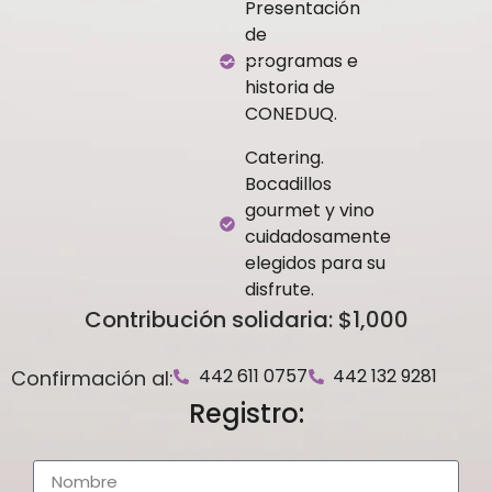
Presentación
de
programas e
historia de
CONEDUQ.
Catering.
Bocadillos
gourmet y vino
cuidadosamente
elegidos para su
disfrute.
Contribución solidaria: $1,000
442 611 0757
442 132 9281
Confirmación al:
Registro: